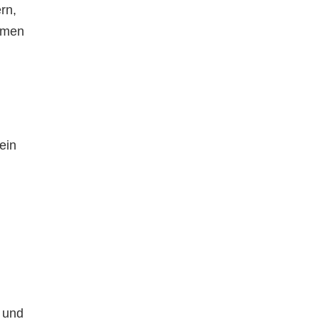
rn,
amen
ein
und