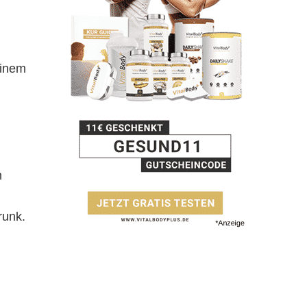
einem
m
runk.