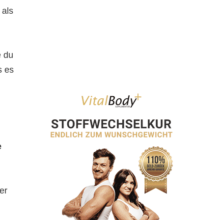
 als
e du
s es
e
er