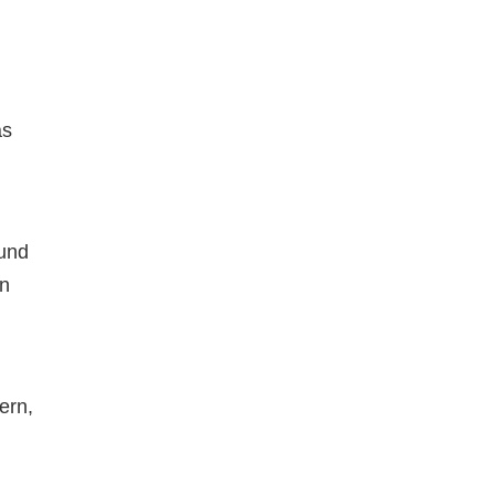
as
und
en
ern,